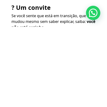
?️ Um convite
Se você sente que está em transição, que algo
mudou mesmo sem saber explicar, saiba:
você
não está sozinha
.
Esse caminho de retorno à alma é sagrado —
e merece ser honrado.
Talvez o corpo não esteja gritando porque
está criando um altar.
Talvez o desejo esteja quieto porque está se
purificando.
Talvez a sua alma esteja cansada de jogar os
jogos dos outros…
E finalmente esteja pronta para
inventar um
jogo novo — seu, verdadeiro, com as suas