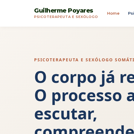
Guilherme Poyares
Home
Ps
PSICOTERAPEUTA E SEXÓLOGO
PSICOTERAPEUTA E SEXÓLOGO SOMÁT
O corpo já r
O processo 
escutar,
compreende