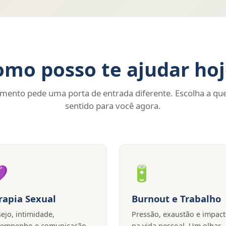
omo posso te ajudar hoj
ento pede uma porta de entrada diferente. Escolha a que
sentido para você agora.

🔋
rapia Sexual
Burnout e Trabalho
ejo, intimidade,
Pressão, exaustão e impac
empenho e comunicação.
na vida pessoal. Um olhar