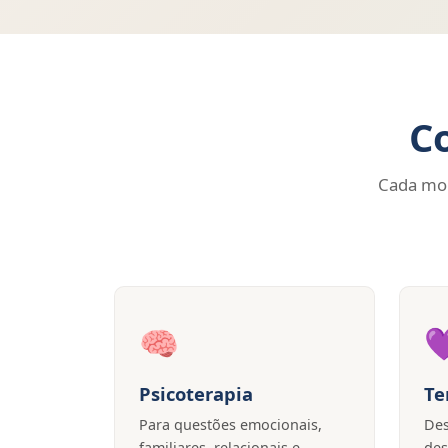
C
Cada mom
🧠

Psicoterapia
Te
Para questões emocionais,
Des
familiares, relacionais e
des