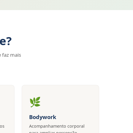
e?
 faz mais
🌿
Bodywork
tos
Acompanhamento corporal
para ampliar percepção,