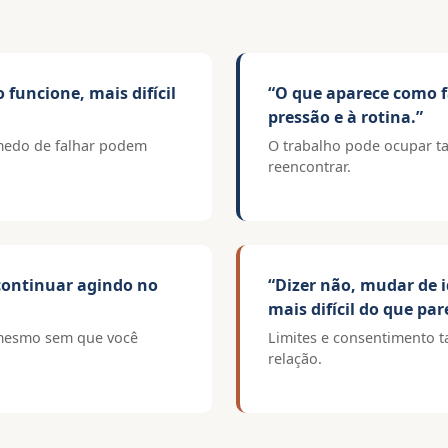
funcione, mais difícil
“O que aparece como fa
pressão e à rotina.”
edo de falhar podem
O trabalho pode ocupar ta
reencontrar.
 continuar agindo no
“Dizer não, mudar de i
mais difícil do que par
 mesmo sem que você
Limites e consentimento
relação.