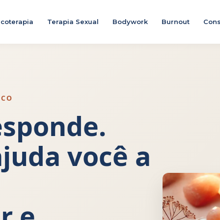
icoterapia
Terapia Sexual
Bodywork
Burnout
Cons
ICO
esponde.
ajuda você a
r e