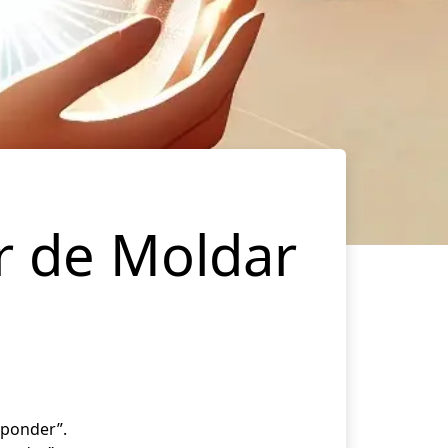
r de Moldar
sponder”.