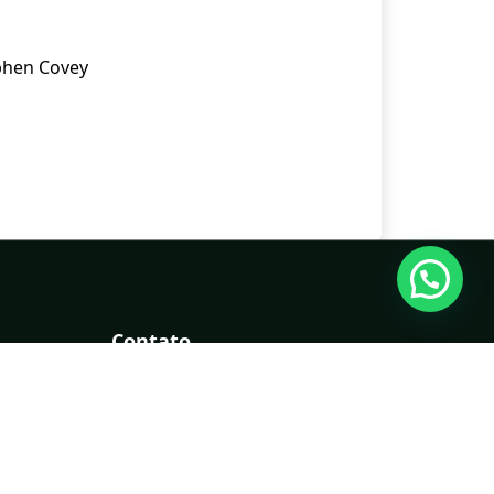
phen Covey
Contato
E-mail:
contato@poyares.com.br
WhatsApp: