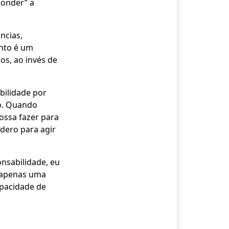
ponder” a
ncias,
nto é um
os, ao invés de
bilidade por
mo. Quando
ossa fazer para
dero para agir
nsabilidade, eu
é apenas uma
apacidade de